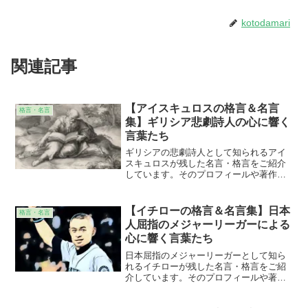
kotodamari
関連記事
【アイスキュロスの格言＆名言
格言・名言
集】ギリシア悲劇詩人の心に響く
言葉たち
ギリシアの悲劇詩人として知られるアイ
スキュロスが残した名言・格言をご紹介
しています。そのプロフィールや著作の
紹介とともに、その名言・格言が意味す
ることの解説も施しています。個人的な
意見、感想なども添えていますので、よ
【イチローの格言＆名言集】日本
格言・名言
り身近に感じて頂けることと思います。
人屈指のメジャーリーガーによる
心に響く言葉たち
日本屈指のメジャーリーガーとして知ら
れるイチローが残した名言・格言をご紹
介しています。そのプロフィールや著作
の紹介とともに、その名言・格言が意味
することの解説も施しています。個人的