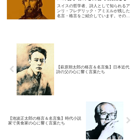
スイスの哲学者、詩人として知られるア
ンリ・フレデリック・アミエルが残した
名言・格言をご紹介しています。そのプ
ロフィールや著作の紹介とともに、その
名言・格言が意味することの解説も施し
ています。個人的な意見、感想なども添
えていますので、より身近に感じて頂け
ることと思います。
【萩原朔太郎の格言＆名言集】日本近代
詩の父の心に響く言葉たち
【池波正太郎の格言＆名言集】時代小説
家で美食家の心に響く言葉たち