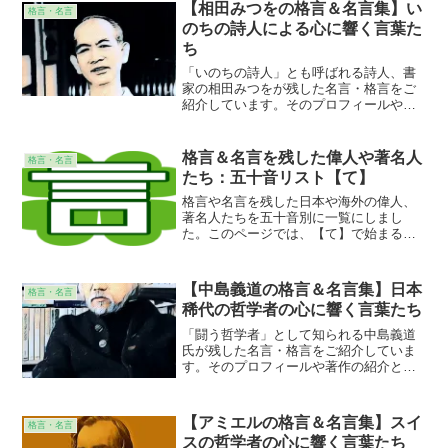
な意見、感想なども添えていますので、
【相田みつをの格言＆名言集】い
格言・名言
より身近に感じて頂けることと思いま
のちの詩人による心に響く言葉た
す。
ち
「いのちの詩人」とも呼ばれる詩人、書
家の相田みつをが残した名言・格言をご
紹介しています。そのプロフィールや著
作の紹介とともに、その名言・格言が意
味することの解説も施しています。個人
的な意見、感想なども添えていますの
格言＆名言を残した偉人や著名人
格言・名言
で、より身近に感じて頂けることと思い
たち：五十音リスト【て】
ます。
格言や名言を残した日本や海外の偉人、
著名人たちを五十音別に一覧にしまし
た。このページでは、【て】で始まる名
前の偉人、著名人をリストアップしてい
ます。日常の見聞から気になっている人
物を見つけて、その心に響く言葉を味わ
【中島義道の格言＆名言集】日本
格言・名言
ってみてください。ディズニ...
稀代の哲学者の心に響く言葉たち
「闘う哲学者」として知られる中島義道
氏が残した名言・格言をご紹介していま
す。そのプロフィールや著作の紹介とと
もに、その名言・格言が意味することの
解説も施しています。個人的な意見、感
想なども添えていますので、より身近に
【アミエルの格言＆名言集】スイ
格言・名言
感じて頂けることと思います。
スの哲学者の心に響く言葉たち