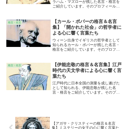
ラハム・マズローが残した名言・格言を
ご紹介しています。そのプロフィールや
著作の紹介とともに、その名言・格言が
意味することの解説も施しています。個
人的な意見、感想なども添えていますの
【カール・ポパーの格言＆名言
格言・名言
で、より身近に感じて頂けることと思い
集】「開かれた社会」の哲学者に
ます。
よる心に響く言葉たち
ウィーン出身でイギリスの哲学者として
知られるカール・ポパーが残した名言・
格言をご紹介しています。そのプロフィ
ールや著作の紹介とともに、その名言・
格言が意味することの解説も施していま
す。個人的な意見、感想なども添えてい
【伊能忠敬の格言＆名言集】江戸
格言・名言
ますので、より身近に感じて頂けること
時代の天文学者による心に響く言
と思います。
葉たち
江戸時代に日本全国の測量を成し遂げた
として知られる、伊能忠敬が残した名
言・格言をご紹介しています。そのプロ
フィールや著作の紹介とともに、その名
言・格言が意味することの解説も施して
います。個人的な意見、感想なども添え
ていますので、より身近に感じて頂ける
ことと思います。
【アガサ・クリスティーの格言＆名言
集】ミステリーの女王の心に響く言葉た