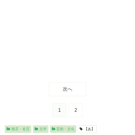
次へ
1
2
格言・名言
文学
芸術・文化
【あ】