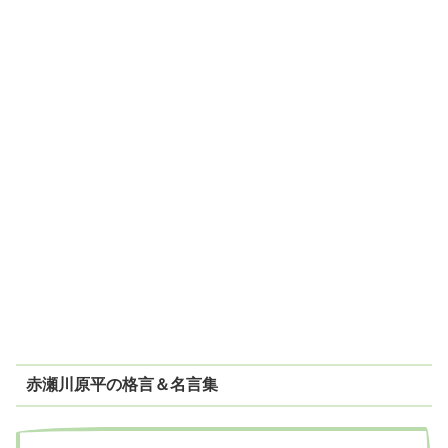
赤瀬川原平の格言＆名言集