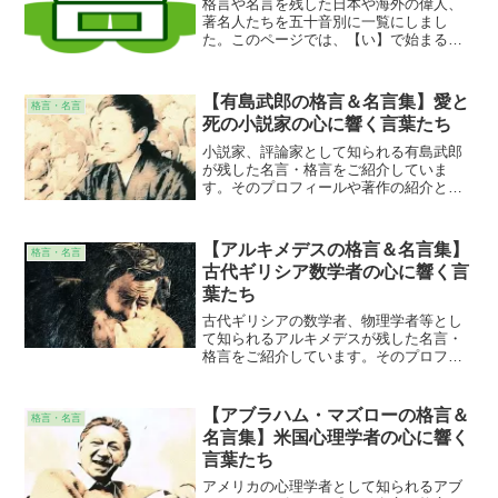
格言や名言を残した日本や海外の偉人、
著名人たちを五十音別に一覧にしまし
た。このページでは、【い】で始まる名
前の偉人、著名人をリストアップしてい
ます。日常の見聞から気になっている人
物を見つけて、その心に響く言葉を味わ
【有島武郎の格言＆名言集】愛と
格言・名言
ってみてください。池谷裕二...
死の小説家の心に響く言葉たち
小説家、評論家として知られる有島武郎
が残した名言・格言をご紹介していま
す。そのプロフィールや著作の紹介とと
もに、その名言・格言が意味することの
解説も施しています。個人的な意見、感
想なども添えていますので、より身近に
【アルキメデスの格言＆名言集】
格言・名言
感じて頂けることと思います。
古代ギリシア数学者の心に響く言
葉たち
古代ギリシアの数学者、物理学者等とし
て知られるアルキメデスが残した名言・
格言をご紹介しています。そのプロフィ
ールや著作の紹介とともに、その名言・
格言が意味することの解説も施していま
す。個人的な意見、感想なども添えてい
【アブラハム・マズローの格言＆
格言・名言
ますので、より身近に感じて頂けること
名言集】米国心理学者の心に響く
と思います。
言葉たち
アメリカの心理学者として知られるアブ