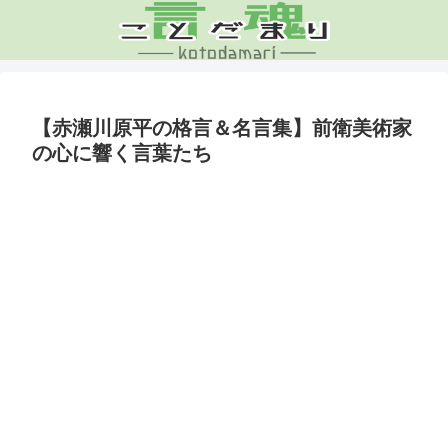
【赤瀬川原平の格言＆名言集】前衛美術家
の心に響く言葉たち