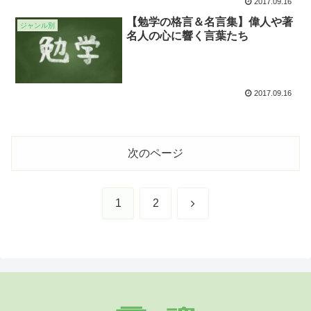
2017.09.16
【勉学の格言＆名言集】偉人や著
ジャンル別
名人の心に響く言葉たち
2017.09.16
次のページ
次
1
2
へ