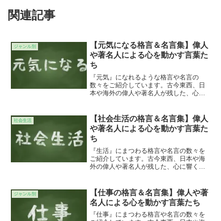
関連記事
【元気になる格言＆名言集】偉人
ジャンル別
や著名人による心を動かす言葉た
ち
『元気』になれるような格言や名言の
数々をご紹介しています。古今東西、日
本や海外の偉人や著名人が残した、心に
響く、あるいはちょっと考えさせられる
貴重な言葉の数々・・・。今のあなたの
魂を揺さぶるような素晴らしい言葉が見
【社会生活の格言＆名言集】偉人
社会生活
つかることを願っています。...
や著名人による心を動かす言葉た
ち
『生活』にまつわる格言や名言の数々を
ご紹介しています。古今東西、日本や海
外の偉人や著名人が残した、心に響く、
あるいはちょっと考えさせられる貴重な
言葉の数々・・・。今のあなたの魂を揺
さぶるような素晴らしい言葉が見つかる
【仕事の格言＆名言集】偉人や著
ジャンル別
ことを願っています。世の...
名人による心を動かす言葉たち
『仕事』にまつわる格言や名言の数々を