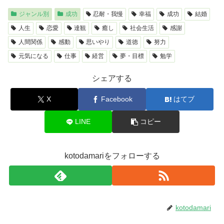
ジャンル別
成功
忍耐・我慢
幸福
成功
結婚
人生
恋愛
達観
癒し
社会生活
感謝
人間関係
感動
思いやり
道徳
努力
元気になる
仕事
経営
夢・目標
勉学
シェアする
X
Facebook
はてブ
LINE
コピー
kotodamariをフォローする
kotodamari