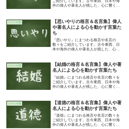
ご紹介しています。古今東西、日本や海
外の偉人や著名人が残した、心に響く、
あるいはちょっと考えさせられる貴重な
言葉の数々・・・。今のあなたの魂を揺
さぶるような素晴らしい言葉が見つかる
【思いやりの格言＆名言集】偉人
ジャンル別
ことを願っています。不可...
や著名人による心を動かす言葉た
ち
『思いやり』にまつわる格言や名言の
数々をご紹介しています。古今東西、日
本や海外の偉人や著名人が残した、心に
響く、あるいはちょっと考えさせられる
貴重な言葉の数々・・・。今のあなたの
魂を揺さぶるような素晴らしい言葉が見
【結婚の格言＆名言集】偉人や著
ジャンル別
つかることを願っています。...
名人による心を動かす言葉たち
『結婚』にまつわる格言や名言の数々を
ご紹介しています。古今東西、日本や海
外の偉人や著名人が残した、心に響く、
あるいはちょっと考えさせられる貴重な
言葉の数々・・・。今のあなたの魂を揺
さぶるような素晴らしい言葉が見つかる
【道徳の格言＆名言集】偉人や著
ジャンル別
ことを願っています。男は...
名人による心を動かす言葉たち
『道徳』にまつわる格言や名言の数々を
ご紹介しています。古今東西、日本や海
外の偉人や著名人が残した、心に響く、