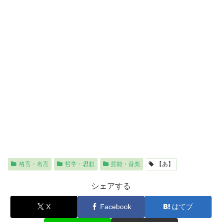
格言・名言
哲学・思想
芸能・音楽
【あ】
シェアする
X
Facebook
はてブ