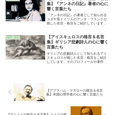
も添えていますので、より身近に感じて
集】『アンネの日記』著者の心に
頂けることと思います。
響く言葉たち
『アンネの日記』の著者として知られる
ユダヤ系ドイツ人のアンネ・フランクが
残した名言・格言をご紹介しています。
そのプロフィールや著作の紹介ととも
に、その名言・格言が意味することの解
説も施しています。個人的な意見、感想
【アイスキュロスの格言＆名言
格言・名言
なども添えていますので、より身近に感
集】ギリシア悲劇詩人の心に響く
じて頂けることと思います。
言葉たち
ギリシアの悲劇詩人として知られるアイ
スキュロスが残した名言・格言をご紹介
しています。そのプロフィールや著作の
紹介とともに、その名言・格言が意味す
ることの解説も施しています。個人的な
意見、感想なども添えていますので、よ
り身近に感じて頂けることと思います。
【アブラハム・マズローの格言＆名言
集】米国心理学者の心に響く言葉たち
【アミエルの格言＆名言集】スイスの哲