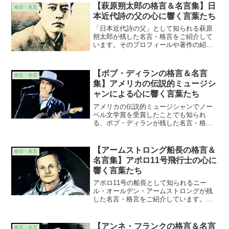
意味することの解説も施しています。個
【萩原朔太郎の格言＆名言集】日
格言・名言
人的な意見、感想なども添えていますの
本近代詩の父の心に響く言葉たち
で、より身近に感じて頂けることと思い
ます。
「日本近代詩の父」として知られる萩原
朔太郎が残した名言・格言をご紹介して
います。そのプロフィールや著作の紹介
とともに、その名言・格言が意味するこ
との解説も施しています。個人的な意
見、感想なども添えていますので、より
【ボブ・ディランの格言＆名言
格言・名言
身近に感じて頂けることと思います。
集】アメリカの伝説的ミュージシ
ャンによる心に響く言葉たち
アメリカの伝説的ミュージシャンでノー
ベル文学賞を受賞したことでも知られ
る、ボブ・ディランが残した名言・格言
をご紹介しています。そのプロフィール
や著作の紹介とともに、その名言・格言
が意味することの解説も施しています。
【アームストロング船長の格言＆
格言・名言
個人的な意見、感想なども添えています
名言集】アポロ11号飛行士の心に
ので、より身近に感じて頂けることと思
響く言葉たち
います。
アポロ11号の船長として知られるニー
ル・オールデン・アームストロングが残
した名言・格言をご紹介しています。そ
のプロフィールや書籍の紹介とともに、
その名言・格言が意味することの解説も
施しています。個人的な意見、感想など
【アンネ・フランクの格言＆名言
格言・名言