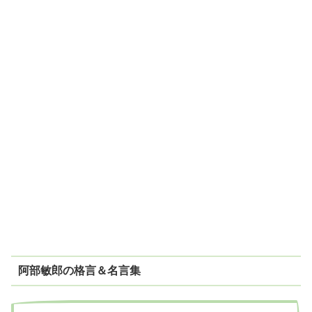
阿部敏郎の格言＆名言集